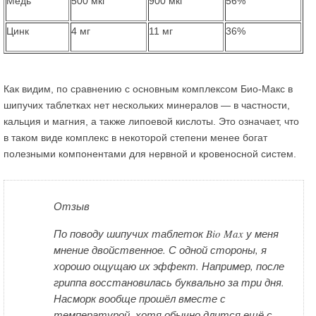
Медь
500 мкг
900 мкг
56%
Цинк
4 мг
11 мг
36%
Как видим, по сравнению с основным комплексом Био-Макс в
шипучих таблетках нет нескольких минералов — в частности,
кальция и магния, а также липоевой кислоты. Это означает, что
в таком виде комплекс в некоторой степени менее богат
полезными компонентами для нервной и кровеносной систем.
Отзыв
По поводу шипучих таблеток Bio Max у меня
мнение двойственное. С одной стороны, я
хорошо ощущаю их эффект. Например, после
гриппа восстановилась буквально за три дня.
Насморк вообще прошёл вместе с
температурой, хотя обычно длится ещё с