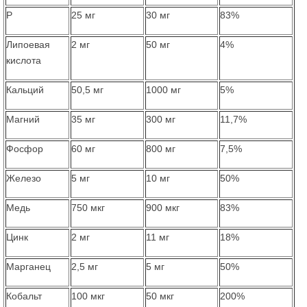
P
25 мг
30 мг
83%
Липоевая
2 мг
50 мг
4%
кислота
Кальций
50,5 мг
1000 мг
5%
Магний
35 мг
300 мг
11,7%
Фосфор
60 мг
800 мг
7,5%
Железо
5 мг
10 мг
50%
Медь
750 мкг
900 мкг
83%
Цинк
2 мг
11 мг
18%
Марганец
2,5 мг
5 мг
50%
Кобальт
100 мкг
50 мкг
200%