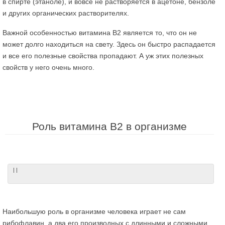
в спирте (этаноле), и вовсе не растворяется в ацетоне, бензоле
и других органических растворителях.
Важной особенностью витамина В2 является то, что он не
может долго находиться на свету. Здесь он быстро распадается
и все его полезные свойства пропадают. А уж этих полезных
свойств у него очень много.
Роль витамина В2 в организме
| |
Наибольшую роль в организме человека играет не сам
рибофлавин, а два его производных с длинными и сложными