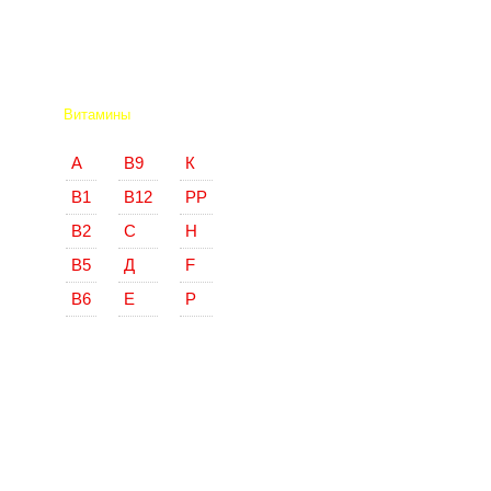
Витамины
А
В9
К
В1
В12
РР
В2
С
Н
В5
Д
F
В6
Е
Р