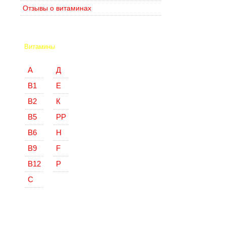
Отзывы о витаминах
Витамины
А
Д
В1
Е
В2
К
В5
РР
В6
Н
В9
F
В12
Р
С