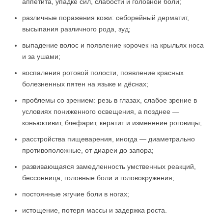
аппетита, упадке сил, слабости и головной боли;
различные поражения кожи: себорейный дерматит,
высыпания различного рода, зуд;
выпадение волос и появление корочек на крыльях носа
и за ушами;
воспаления ротовой полости, появление красных
болезненных пятен на языке и дёснах;
проблемы со зрением: резь в глазах, слабое зрение в
условиях пониженного освещения, а позднее —
коньюктивит, блефарит, кератит и изменение роговицы;
расстройства пищеварения, иногда — диаметрально
противоположные, от диареи до запора;
развивающаяся замедленность умственных реакций,
бессонница, головные боли и головокружения;
постоянные жгучие боли в ногах;
истощение, потеря массы и задержка роста.