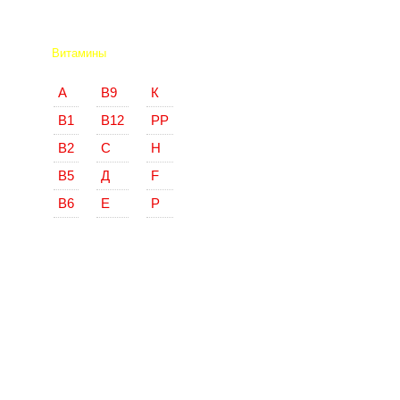
Витамины
А
В9
К
В1
В12
РР
В2
С
Н
В5
Д
F
В6
Е
Р