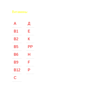
Витамины
А
Д
В1
Е
В2
К
В5
РР
В6
Н
В9
F
В12
Р
С