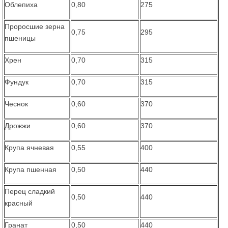
Облепиха
0,80
275
Проросшие зерна
0,75
295
пшеницы
Хрен
0,70
315
Фундук
0,70
315
Чеснок
0,60
370
Дрожжи
0,60
370
Крупа ячневая
0,55
400
Крупа пшенная
0,50
440
Перец сладкий
0,50
440
красный
Гранат
0,50
440