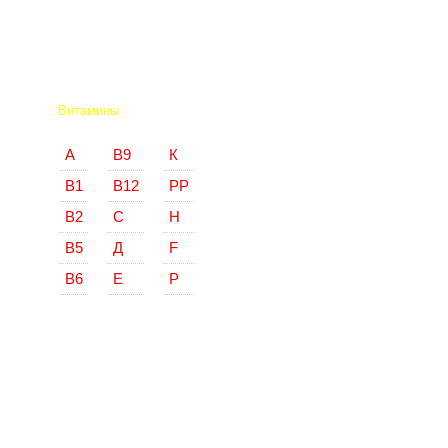
Витамины
А
В9
К
В1
В12
РР
В2
С
Н
В5
Д
F
В6
Е
Р