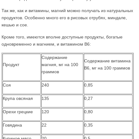
Так же, как и витамины, магний можно получать из натуральных
продуктов. Особенно много его в рисовых отрубях, миндале,
кешью и сое.
Кроме того, имеются вполне доступные продукты, богатые
одновременно и магнием, и витамином В6:
Содержание
Содержание витамина
Продукт
магния, мг на 100
В6, мг на 100 граммов
граммов
Соя
240
0,85
Крупа овсяная
135
0,27
Орехи грецкие
120
0,80
Говядина
22
0,35
Куриное мясо
20
0,5