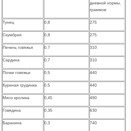
дневной нормы,
граммов
Тунец
0,8
275
Скумбрия
0,8
275
Печень говяжья
0,7
310
Сардина
0,7
310
Почки говяжьи
0,5
440
Куриная грудинка
0,5
440
Мясо кролика
0,45
490
Говядина
0,35
630
Баранина
0,3
740