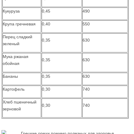
Кукуруза
0,45
490
Крупа гречневая
0,40
550
Перец сладкий
0,35
630
зеленый
Мука ржаная
0,35
630
обойная
Бананы
0,35
630
Картофель
0,30
740
Хлеб пшеничный
0,30
740
зерновой