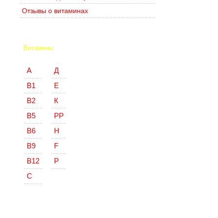
Отзывы о витаминах
Витамины
А
Д
В1
Е
В2
К
В5
РР
В6
Н
В9
F
В12
Р
С