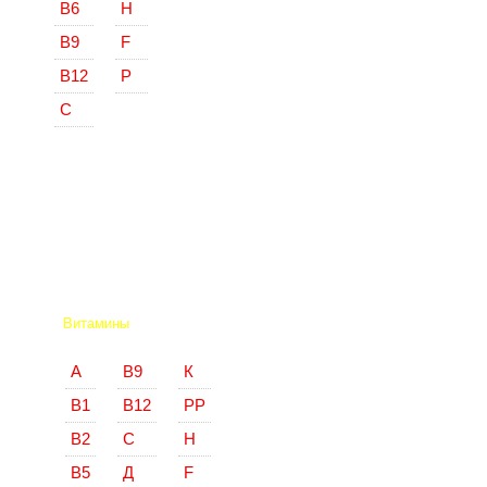
В6
Н
В9
F
В12
Р
С
Витамины
А
В9
К
В1
В12
РР
В2
С
Н
В5
Д
F