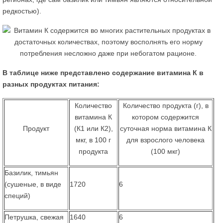
редкостью).
В таблице ниже представлено содержание витамина К в
разных продуктах питания:
Количество
Количество продукта (г), в
витамина К
котором содержится
Продукт
(К1 или К2),
суточная норма витамина К
мкг, в 100 г
для взрослого человека
продукта
(100 мкг)
Базилик, тимьян
(сушеные, в виде
1720
6
специй)
Петрушка, свежая
1640
6