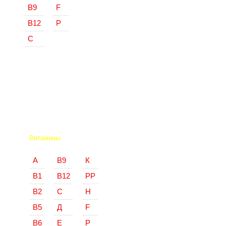
В9
F
В12
Р
С
Витамины
А
В9
К
В1
В12
РР
В2
С
Н
В5
Д
F
В6
Е
Р