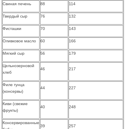
Свиная печень
88
114
Твердый сыр
76
132
Фисташки
70
143
Оливковое масло
60
166
Мягкий сыр
56
179
Цельнозерновой
46
217
хлеб
Филе тунца
44
227
(консервы)
Киви (свежие
40
248
фрукты)
Консервированные
39
257