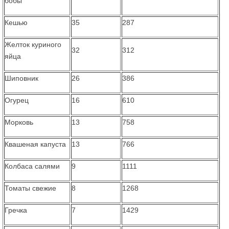
бобы
Кешью
35
287
Желток куриного
32
312
яйца
Шиповник
26
386
Огурец
16
610
Морковь
13
758
Квашеная капуста
13
766
Колбаса салями
9
1111
Томаты свежие
8
1268
Гречка
7
1429