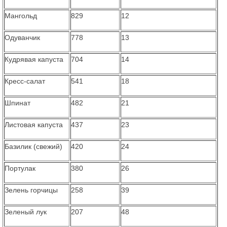
Мангольд
829
12
Одуванчик
778
13
Кудрявая капуста
704
14
Кресс-салат
541
18
Шпинат
482
21
Листовая капуста
437
23
Базилик (свежий)
420
24
Портулак
380
26
Зелень горчицы
258
39
Зеленый лук
207
48