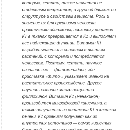
которых, кстати, также является не
отдельным веществом, а группой близких по
структуре и свойствам веществ. Роль и
значение их для организма человека
практически одинаковы, поскольку витамин
К1 в тканях превращается в К2 и выполняет
все надлежащие функции. Витамин К1
вырабатывается в основном в листьях
растений, с которыми и потребляется
человеком. Поэтому, кстати, научное
название его — фитоменадион, где
приставка «фито-» указывает именно на
растительное происхождение. Другое
научное название этого вещества –
филлохинон. Витамин К2 (менахинон)
производится микрофлорой кишечника, а
также получается из витамина К1 в клетках
печени. К2 организм получает как из
внутренних источников — самих кишечных
бактерий — так и из продуктов животного