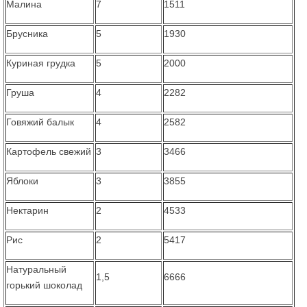
Малина
7
1511
Брусника
5
1930
Куриная грудка
5
2000
Груша
4
2282
Говяжий балык
4
2582
Картофель свежий
3
3466
Яблоки
3
3855
Нектарин
2
4533
Рис
2
5417
Натуральный
1,5
6666
горький шоколад