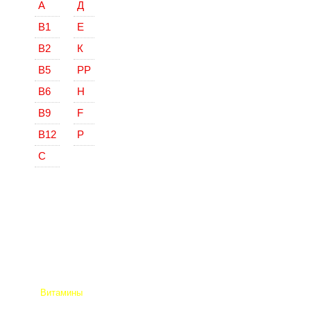
А
Д
В1
Е
В2
К
В5
РР
В6
Н
В9
F
В12
Р
С
Витамины