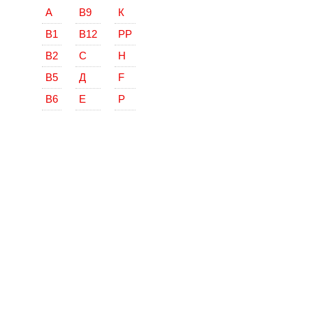
А
В9
К
В1
В12
РР
В2
С
Н
В5
Д
F
В6
Е
Р