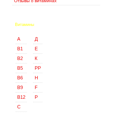
Отзывы о витаминах
Витамины
А
Д
В1
Е
В2
К
В5
РР
В6
Н
В9
F
В12
Р
С