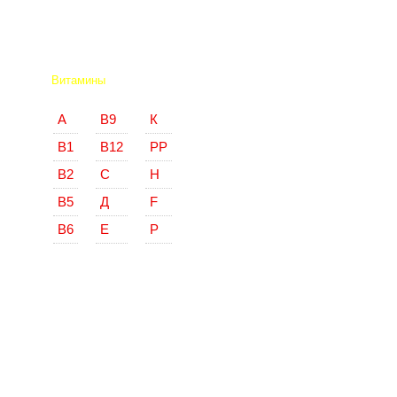
Витамины
А
В9
К
В1
В12
РР
В2
С
Н
В5
Д
F
В6
Е
Р