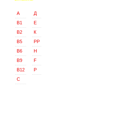
А
Д
В1
Е
В2
К
В5
РР
В6
Н
В9
F
В12
Р
С