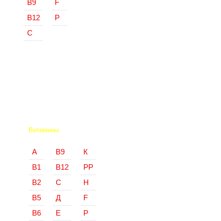
В9
F
В12
Р
С
Витамины
А
В9
К
В1
В12
РР
В2
С
Н
В5
Д
F
В6
Е
Р