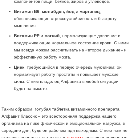
компонентов пищи: белков, жиров и углеводов.
Витамин В6, молибден, йод
и
марганец
,
обеспечивающие стрессоустойчивость и быстроту
мышления.
Витамин РР
и
магний
, нормализующие давление и
поддерживающие нормальное состояние крови. С ними
мы всегда можем рассчитывать на «второе дыхание» и
эффективную работу мозга.
Цинк
, требующийся в первую очередь мужчинам: он
нормализует работу простаты и повышает мужские
силы. С ним владелец Алфавита в любой ситуации
будет на высоте.
Таким образом, голубая таблетка витаминного препарата
Алфавит Классик – это всесторонняя поддержка нашего
организма на пике физической и эмоциональной нагрузки, в
середине дня, будь он рабочим иди выходным. С нею нам не
страшны простуды, усталость и
стрессы
: организм полностью