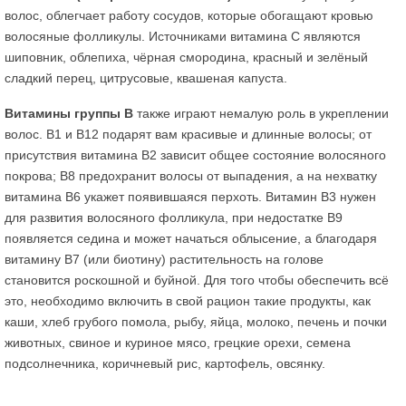
волос, облегчает работу сосудов, которые обогащают кровью
волосяные фолликулы. Источниками витамина С являются
шиповник, облепиха, чёрная смородина, красный и зелёный
сладкий перец, цитрусовые, квашеная капуста.
Витамины группы В
также играют немалую роль в укреплении
волос. В1 и В12 подарят вам красивые и длинные волосы; от
присутствия витамина В2 зависит общее состояние волосяного
покрова; В8 предохранит волосы от выпадения, а на нехватку
витамина В6 укажет появившаяся перхоть. Витамин В3 нужен
для развития волосяного фолликула, при недостатке В9
появляется седина и может начаться облысение, а благодаря
витамину В7 (или биотину) растительность на голове
становится роскошной и буйной. Для того чтобы обеспечить всё
это, необходимо включить в свой рацион такие продукты, как
каши, хлеб грубого помола, рыбу, яйца, молоко, печень и почки
животных, свиное и куриное мясо, грецкие орехи, семена
подсолнечника, коричневый рис, картофель, овсянку.