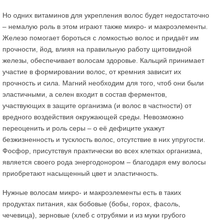
Но одних витаминов для укрепления волос будет недостаточно
– немалую роль в этом играют также микро- и макроэлементы.
Железо помогает бороться с ломкостью волос и придаёт им
прочности, йод, влияя на правильную работу щитовидной
железы, обеспечивает волосам здоровье. Кальций принимает
участие в формировании волос, от кремния зависит их
прочность и сила. Магний необходим для того, чтоб они были
эластичными, а селен входит в состав ферментов,
участвующих в защите организма (и волос в частности) от
вредного воздействия окружающей среды. Невозможно
переоценить и роль серы – о её дефиците укажут
безжизненность и тусклость волос, отсутствие в них упругости.
Фосфор, присутствуя практически во всех клетках организма,
является своего рода энергодонором – благодаря ему волосы
приобретают насыщенный цвет и эластичность.
Нужные волосам микро- и макроэлементы есть в таких
продуктах питания, как бобовые (бобы, горох, фасоль,
чечевица), зерновые (хлеб с отрубями и из муки грубого