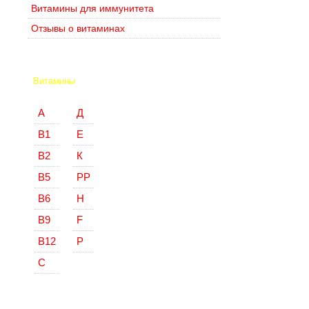
Витамины для иммунитета
Отзывы о витаминах
Витамины
А
Д
В1
Е
В2
К
В5
РР
В6
Н
В9
F
В12
Р
С