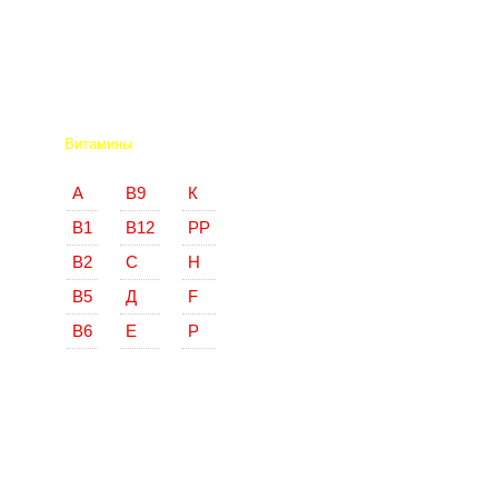
Витамины
А
В9
К
В1
В12
РР
В2
С
Н
В5
Д
F
В6
Е
Р