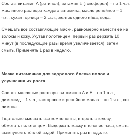
Состав: витамин А (ретинол), витамин Е (токоферол) – по 1 ч.л.
масляного раствора каждого витамина; масло репейное – 1
ч.л., сухая горчица – 2 ст.л.; желток одного яйца, вода.
Смешать все составляющие маски, равномерно нанести её на
волосы и кожу. Укутав полотенцем, первый раз держать 10
минут (в последующие разы время увеличивается), затем
смыть. Применять 1 раз в неделю.
Маска витаминная для здорового блеска волос и
улучшения их роста
Состав: масляные растворы витаминов А и Е – по 1 ч.л.;
димексид – 1 ч.л.; касторовое и репейное масла – по 1 ч.л.; сок
лимона.
Тщательно смешать все компоненты, втереть в голову,
обмотать полотенцем. Выдержать маску в течение часа, смыть
шампунем с тёплой водой. Применять раз в неделю.