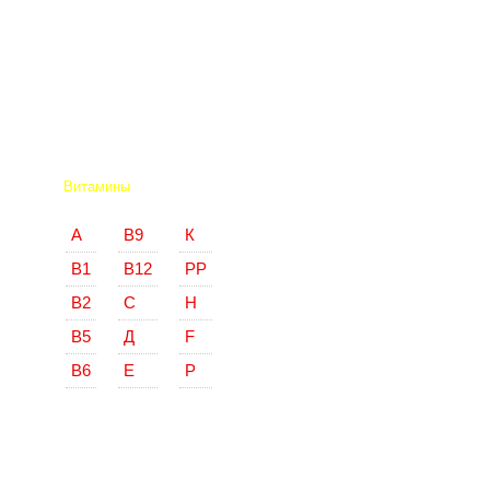
Витамины
А
В9
К
В1
В12
РР
В2
С
Н
В5
Д
F
В6
Е
Р