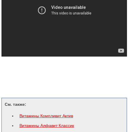
См. также:
Витамины Компливит Актив
Витамины Алфавит Классик