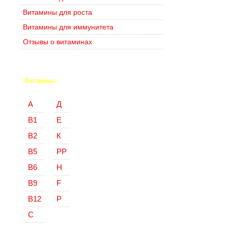
Витамины для роста
Витамины для иммунитета
Отзывы о витаминах
Витамины
А
Д
В1
Е
В2
К
В5
РР
В6
Н
В9
F
В12
Р
С