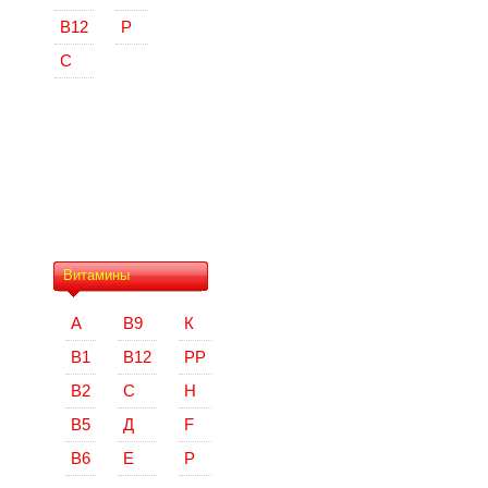
В12
Р
С
Витамины
А
В9
К
В1
В12
РР
В2
С
Н
В5
Д
F
В6
Е
Р