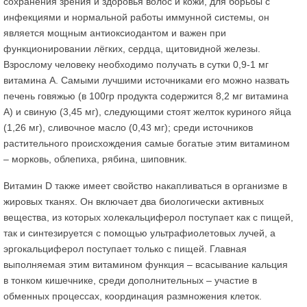
сохранения зрения и здоровья волос и кожи, для борьбы с
инфекциями и нормальной работы иммунной системы, он
является мощным антиоксиодантом и важен при
функционировании лёгких, сердца, щитовидной железы.
Взрослому человеку необходимо получать в сутки 0,9-1 мг
витамина А. Самыми лучшими источниками его можно назвать
печень говяжью (в 100гр продукта содержится 8,2 мг витамина
А) и свиную (3,45 мг), следующими стоят желток куриного яйца
(1,26 мг), сливочное масло (0,43 мг); среди источников
растительного происхождения самые богатые этим витамином
– морковь, облепиха, рябина, шиповник.
Витамин D также имеет свойство накапливаться в организме в
жировых тканях. Он включает два биологически активных
вещества, из которых холекальциферол поступает как с пищей,
так и синтезируется с помощью ультрафиолетовых лучей, а
эргокальциферол поступает только с пищей. Главная
выполняемая этим витамином функция – всасывание кальция
в тонком кишечнике, среди дополнительных – участие в
обменных процессах, координация размножения клеток.