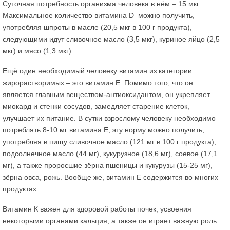
Суточная потребность организма человека в нём – 15 мкг.
Максимальное количество витамина D можно получить,
употребляя шпроты в масле (20,5 мкг в 100 г продукта),
следующими идут сливочное масло (3,5 мкг), куриное яйцо (2,5
мкг) и мясо (1,3 мкг).
Ещё один необходимый человеку витамин из категории
жирорастворимых – это витамин Е. Помимо того, что он
является главным веществом-антиоксидантом, он укрепляет
миокард и стенки сосудов, замедляет старение клеток,
улучшает их питание. В сутки взрослому человеку необходимо
потреблять 8-10 мг витамина Е, эту норму можно получить,
употребляя в пищу сливочное масло (121 мг в 100 г продукта),
подсолнечное масло (44 мг), кукурузное (18,6 мг), соевое (17,1
мг), а также проросшие зёрна пшеницы и кукурузы (15-25 мг),
зёрна овса, рожь. Вообще же, витамин Е содержится во многих
продуктах.
Витамин К важен для здоровой работы почек, усвоения
некоторыми органами кальция, а также он играет важную роль