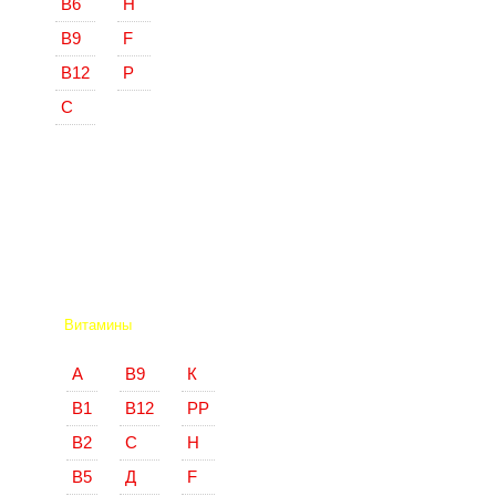
В6
Н
В9
F
В12
Р
С
Витамины
А
В9
К
В1
В12
РР
В2
С
Н
В5
Д
F