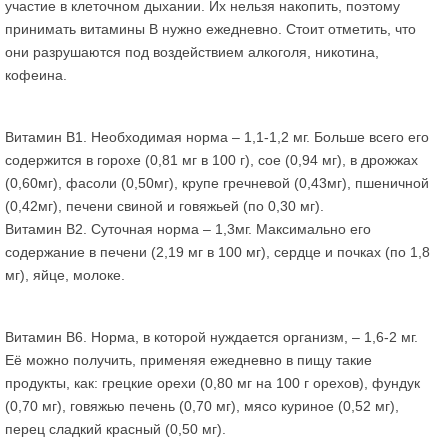
участие в клеточном дыхании. Их нельзя накопить, поэтому
принимать витамины В нужно ежедневно. Стоит отметить, что
они разрушаются под воздействием алкоголя, никотина,
кофеина.
Витамин В1. Необходимая норма – 1,1-1,2 мг. Больше всего его
содержится в горохе (0,81 мг в 100 г), сое (0,94 мг), в дрожжах
(0,60мг), фасоли (0,50мг), крупе гречневой (0,43мг), пшеничной
(0,42мг), печени свиной и говяжьей (по 0,30 мг).
Витамин В2. Суточная норма – 1,3мг. Максимально его
содержание в печени (2,19 мг в 100 мг), сердце и почках (по 1,8
мг), яйце, молоке.
Витамин В6. Норма, в которой нуждается организм, – 1,6-2 мг.
Её можно получить, применяя ежедневно в пищу такие
продукты, как: грецкие орехи (0,80 мг на 100 г орехов), фундук
(0,70 мг), говяжью печень (0,70 мг), мясо куриное (0,52 мг),
перец сладкий красный (0,50 мг).