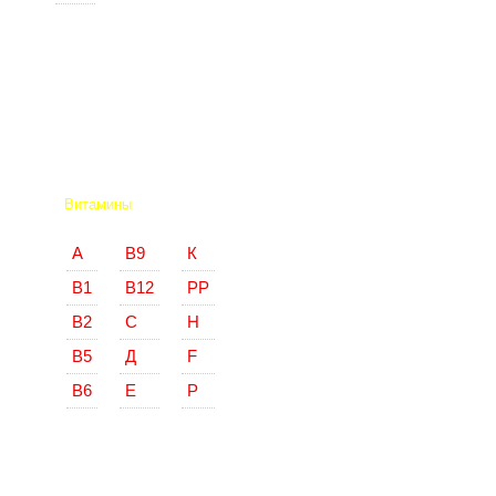
Витамины
А
В9
К
В1
В12
РР
В2
С
Н
В5
Д
F
В6
Е
Р