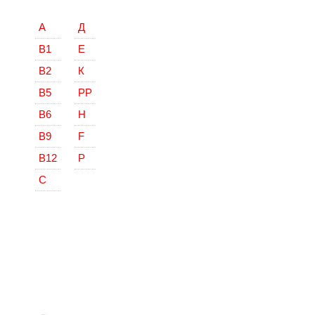
А
Д
В1
Е
В2
К
В5
РР
В6
Н
В9
F
В12
Р
С