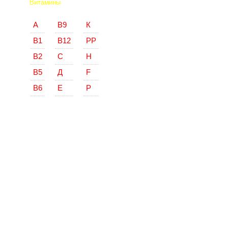
Витамины
А
В9
К
В1
В12
РР
В2
С
Н
В5
Д
F
В6
Е
Р