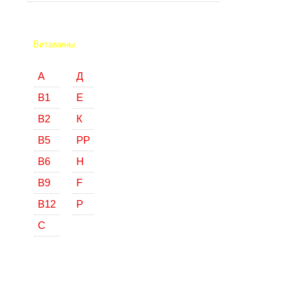
Витамины
А
Д
В1
Е
В2
К
В5
РР
В6
Н
В9
F
В12
Р
С