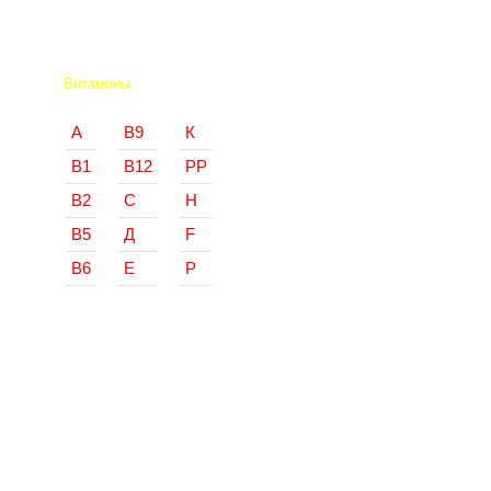
Витамины
А
В9
К
В1
В12
РР
В2
С
Н
В5
Д
F
В6
Е
Р